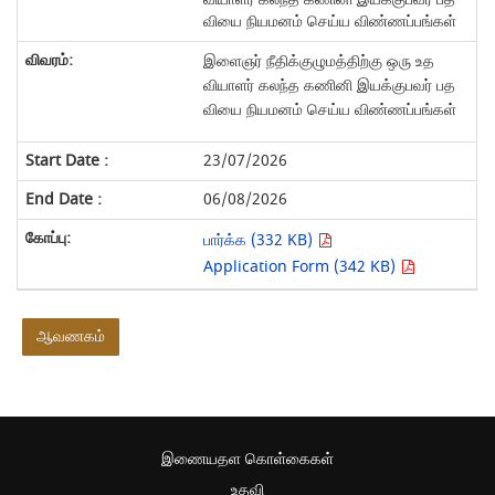
வியை நியமனம் செய்ய விண்ணப்பங்கள்
இளைஞர் நீதிக்குழுமத்திற்கு ஒரு
உத
வியாளர் கலந்த கணினி இயக்குபவர்
பத
வி
யை
நியமனம் செய்ய விண்ணப்பங்கள்
23/07/2026
06/08/2026
பார்க்க (332 KB)
Application Form (342 KB)
ஆவணகம்
இணையதள கொள்கைகள்
உதவி